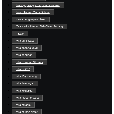
Rafting (arung jeram) ciater subang
River Tubing Ciater Subang
sewa penginapan ciater
Tea Walk di Kebun Teh Ciater Subang
Travel
villa agnimaya
villa ananda kayu
villa assunah
villa assunah 3 kamar
villa DGYP
villa fifky subang
villa flamboyan
villa keluarga
villa metamorgana
villa miracle
villa munas ciater