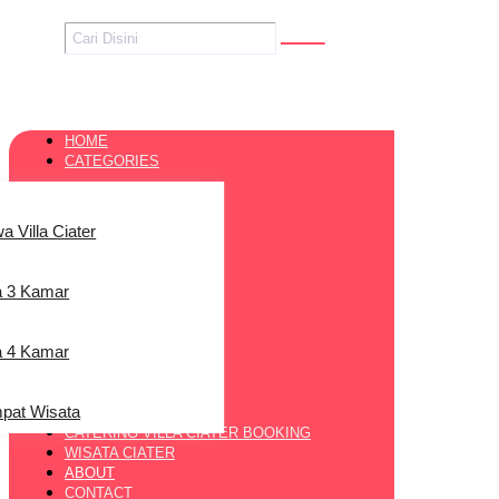
HOME
CATEGORIES
a Villa Ciater
la 3 Kamar
la 4 Kamar
pat Wisata
CATERING VILLA CIATER BOOKING
WISATA CIATER
ABOUT
CONTACT