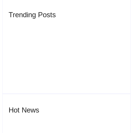
Trending Posts
Wisata Ciater
By
Webadmin
Sewa Vila Rifky Ciater Subang Bersama Keluarga Dan
Rombongan
By
Webadmin
Hot News
Sewa Villa Di Ciater Subang Villa Pondok Desa 3