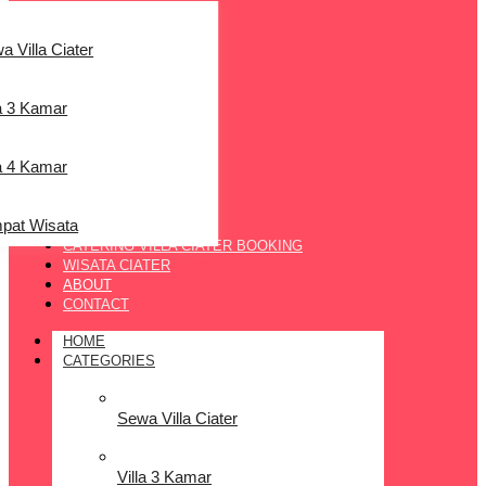
a Villa Ciater
la 3 Kamar
la 4 Kamar
pat Wisata
CATERING VILLA CIATER BOOKING
WISATA CIATER
ABOUT
CONTACT
HOME
CATEGORIES
Sewa Villa Ciater
Villa 3 Kamar