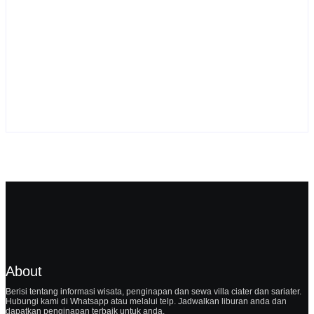
By
Webadmin
Sewa Villa Ciater Pondok Desa 2
By
Webadmin
About
Berisi tentang informasi wisata, penginapan dan sewa villa ciater dan sariater.
Hubungi kami di Whatsapp atau melalui telp. Jadwalkan liburan anda dan
dapatkan penginapan terbaik untuk anda.