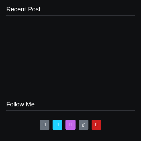
Recent Post
Wisata Ciater
04/07/2025
Sewa Vila Rifky Ciater Subang Bersama Keluarga Dan
Rombongan
24/07/2023
Sewa Villa Di Ciater Subang Villa Pondok Desa 3
24/07/2023
Follow Me