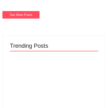
See More Posts
Trending Posts
Sewa Vila Rifky Ciater
Subang Bersama
Keluarga Dan
Wisata Ciater
Rombongan
By
Webadmin
By
Webadmin