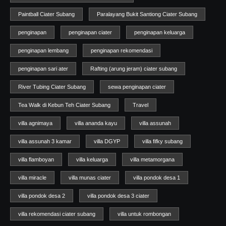
Paintball Ciater Subang
Paralayang Bukit Santiong Ciater Subang
penginapan
penginapan ciater
penginapan keluarga
penginapan lembang
penginapan rekomendasi
penginapan sari ater
Rafting (arung jeram) ciater subang
River Tubing Ciater Subang
sewa penginapan ciater
Tea Walk di Kebun Teh Ciater Subang
Travel
villa agnimaya
villa ananda kayu
villa assunah
villa assunah 3 kamar
villa DGYP
villa fifky subang
villa flamboyan
villa keluarga
villa metamorgana
villa miracle
villa munas ciater
villa pondok desa 1
villa pondok desa 2
villa pondok desa 3 ciater
villa rekomendasi ciater subang
villa untuk rombongan