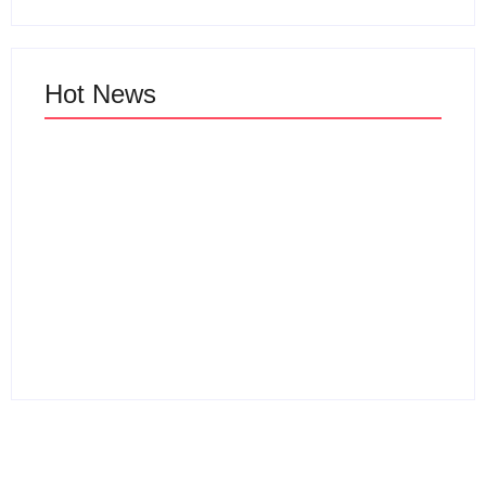
Hot News
Sewa Villa Di Ciater
Subang Villa Pondok
Sewa Villa Ciater
Desa 3
Pondok Desa 2
By
Webadmin
By
Webadmin