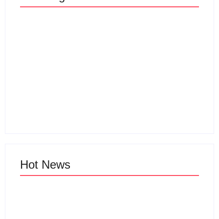
Sewa Vila Rifky Ciater
Subang Bersama
Keluarga Dan
Wisata Ciater
Rombongan
By
Webadmin
By
Webadmin
Hot News