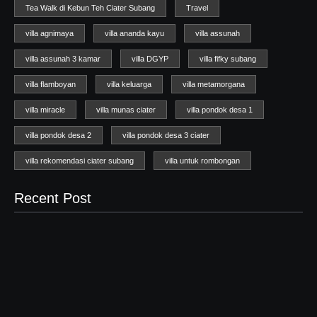
Tea Walk di Kebun Teh Ciater Subang
Travel
villa agnimaya
villa ananda kayu
villa assunah
villa assunah 3 kamar
villa DGYP
villa fifky subang
villa flamboyan
villa keluarga
villa metamorgana
villa miracle
villa munas ciater
villa pondok desa 1
villa pondok desa 2
villa pondok desa 3 ciater
villa rekomendasi ciater subang
villa untuk rombongan
Recent Post
Wisata Ciater
04/07/2025
Sewa Vila Rifky Ciater Subang Bersama Keluarga Dan