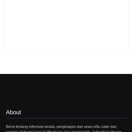
Sewa Villa Di Ciater
Subang Villa Pondok
Sewa Villa Ciater
Desa 3
Pondok Desa 2
By
Webadmin
By
Webadmin
About
Berisi tentang informasi wisata, penginapan dan sewa villa ciater dan