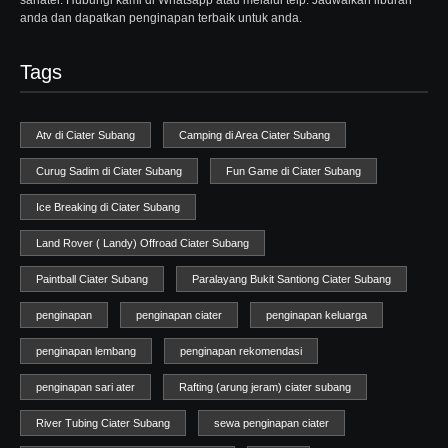
sariater. Hubungi kami di Whatsapp atau melalui telp. Jadwalkan liburan
anda dan dapatkan penginapan terbaik untuk anda.
Tags
Atv di Ciater Subang
Camping di Area Ciater Subang
Curug Sadim di Ciater Subang
Fun Game di Ciater Subang
Ice Breaking di Ciater Subang
Land Rover ( Landy) Offroad Ciater Subang
Paintball Ciater Subang
Paralayang Bukit Santiong Ciater Subang
penginapan
penginapan ciater
penginapan keluarga
penginapan lembang
penginapan rekomendasi
penginapan sari ater
Rafting (arung jeram) ciater subang
River Tubing Ciater Subang
sewa penginapan ciater