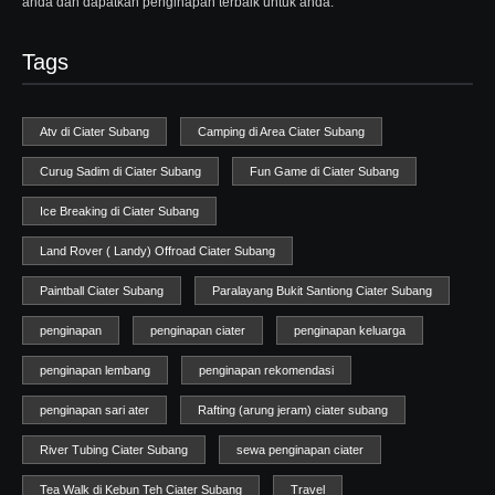
anda dan dapatkan penginapan terbaik untuk anda.
Tags
Atv di Ciater Subang
Camping di Area Ciater Subang
Curug Sadim di Ciater Subang
Fun Game di Ciater Subang
Ice Breaking di Ciater Subang
Land Rover ( Landy) Offroad Ciater Subang
Paintball Ciater Subang
Paralayang Bukit Santiong Ciater Subang
penginapan
penginapan ciater
penginapan keluarga
penginapan lembang
penginapan rekomendasi
penginapan sari ater
Rafting (arung jeram) ciater subang
River Tubing Ciater Subang
sewa penginapan ciater
Tea Walk di Kebun Teh Ciater Subang
Travel