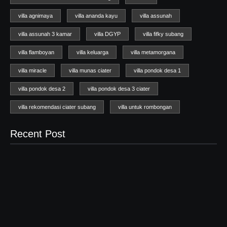
villa agnimaya
villa ananda kayu
villa assunah
villa assunah 3 kamar
villa DGYP
villa fifky subang
villa flamboyan
villa keluarga
villa metamorgana
villa miracle
villa munas ciater
villa pondok desa 1
villa pondok desa 2
villa pondok desa 3 ciater
villa rekomendasi ciater subang
villa untuk rombongan
Recent Post
Wisata Ciater
04/07/2025
Sewa Vila Rifky Ciater Subang Bersama Keluarga Dan
Rombongan