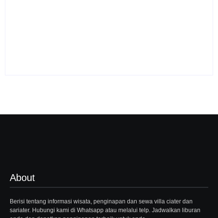
Sewa Villa Di Ciater
Subang Villa Pondok
Sewa Villa Ciater
Desa 3
Pondok Desa 2
By
Webadmin
By
Webadmin
About
Berisi tentang informasi wisata, penginapan dan sewa villa ciater dan
sariater. Hubungi kami di Whatsapp atau melalui telp. Jadwalkan liburan