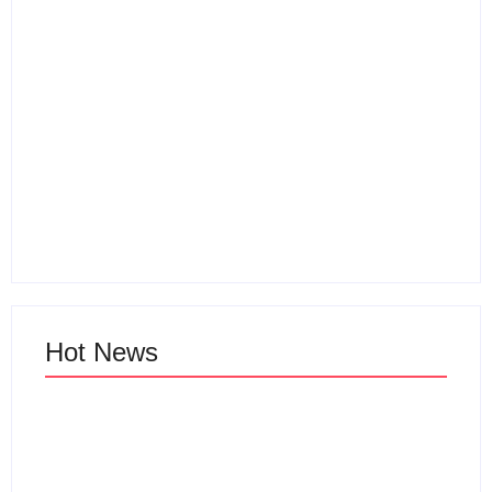
Sewa Vila Rifky Ciater
Subang Bersama
Keluarga Dan
Wisata Ciater
Rombongan
By
Webadmin
By
Webadmin
Hot News