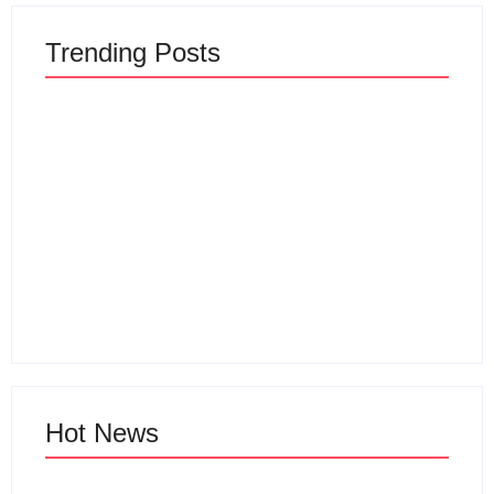
Trending Posts
Sewa Villa Di Ciater
Subang Villa Pondok
Sewa Villa Ciater
Desa 3
Pondok Desa 2
By
Webadmin
By
Webadmin
Hot News