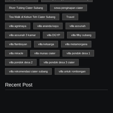
River Tubing Ciater Subang
sewa penginapan ciater
Tea Walk di Kebun Teh Ciater Subang
Travel
villa agnimaya
villa ananda kayu
villa assunah
villa assunah 3 kamar
villa DGYP
villa fifky subang
villa flamboyan
villa keluarga
villa metamorgana
villa miracle
villa munas ciater
villa pondok desa 1
villa pondok desa 2
villa pondok desa 3 ciater
villa rekomendasi ciater subang
villa untuk rombongan
Recent Post
Sewa Villa Ciater Pondok Desa 2
23/07/2023