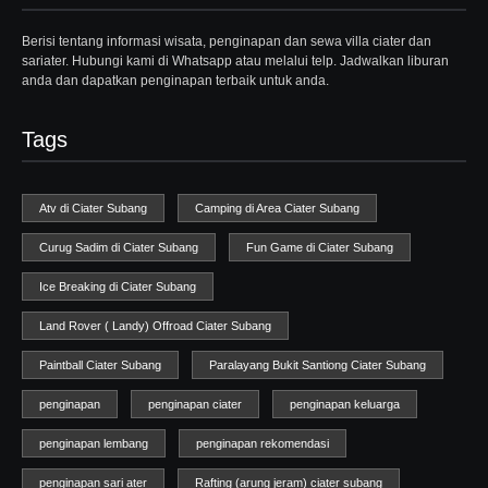
Berisi tentang informasi wisata, penginapan dan sewa villa ciater dan
sariater. Hubungi kami di Whatsapp atau melalui telp. Jadwalkan liburan
anda dan dapatkan penginapan terbaik untuk anda.
Tags
Atv di Ciater Subang
Camping di Area Ciater Subang
Curug Sadim di Ciater Subang
Fun Game di Ciater Subang
Ice Breaking di Ciater Subang
Land Rover ( Landy) Offroad Ciater Subang
Paintball Ciater Subang
Paralayang Bukit Santiong Ciater Subang
penginapan
penginapan ciater
penginapan keluarga
penginapan lembang
penginapan rekomendasi
penginapan sari ater
Rafting (arung jeram) ciater subang