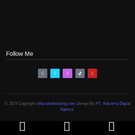
Sewa Villa di Ciater Pondok Desa 1 Subang
23/07/2023
Sewa Villa Ciater Villa Munas 4 Kamar
22/07/2023
Follow Me
© 2023 Copyright
villaciaterbooking.com
Design By
PT. Adyatma Digital
Agency