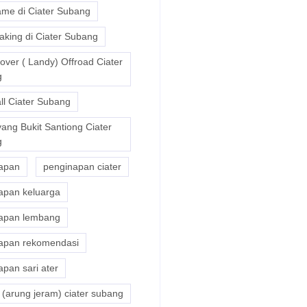
me di Ciater Subang
aking di Ciater Subang
over ( Landy) Offroad Ciater
g
ll Ciater Subang
ang Bukit Santiong Ciater
g
apan
penginapan ciater
apan keluarga
apan lembang
apan rekomendasi
pan sari ater
 (arung jeram) ciater subang