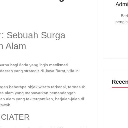
Admi
Beri
pengin
r: Sebuah Surga
n Alam
purna bagi Anda yang ingin menikmati
erah yang strategis di Jawa Barat, villa ini
Recen
engan beberapa objek wisata terkenal, termasuk
sata alam yang menawarkan pemandangan
 alam yang tak tergantikan, berjalan-jalan di
 kawah.
Wisata C
 CIATER
04/07/2