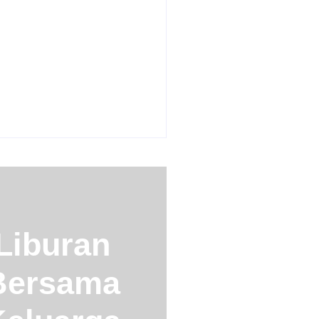
a Rifky Ciater Subang
 Keluarga Dan Rombongan
023
la Di Ciater Subang Villa
Desa 3
023
Liburan
Bersama