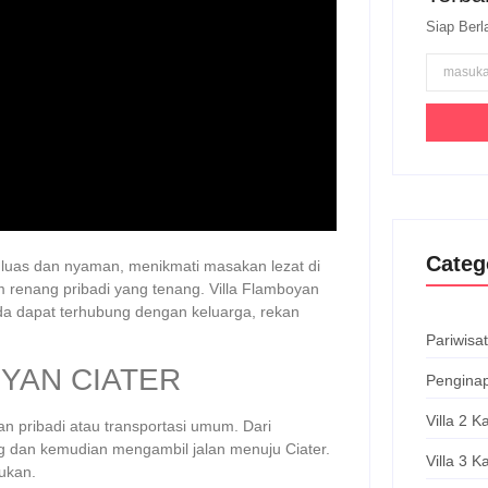
Siap Ber
Categ
 luas dan nyaman, menikmati masakan lezat di
 renang pribadi yang tenang. Villa Flamboyan
Anda dapat terhubung dengan keluarga, rekan
Pariwisa
YAN CIATER
Pengina
Villa 2 
n pribadi atau transportasi umum. Dari
 dan kemudian mengambil jalan menuju Ciater.
Villa 3 
mukan.