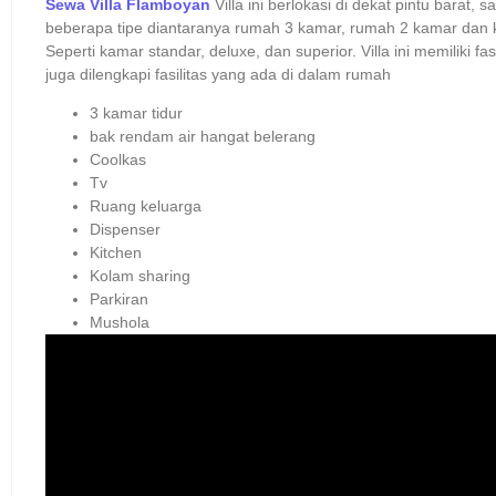
Sewa Villa Flamboyan
Villa ini berlokasi di dekat pintu barat, sa
beberapa tipe diantaranya rumah 3 kamar, rumah 2 kamar dan 
Seperti kamar standar, deluxe, dan superior. Villa ini memiliki fasi
juga dilengkapi fasilitas yang ada di dalam rumah
3 kamar tidur
bak rendam air hangat belerang
Coolkas
Tv
Ruang keluarga
Dispenser
Kitchen
Kolam sharing
Parkiran
Mushola