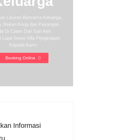
Keluarga
an Liburan Bersama Keluarga,
, Rekan Kerja dan Pasangan
a Di Ciater Dan Sari Ater.
 Lupa Sewa Villa Penginapan
Kepada Kami
Booking Online
kan Informasi
ru