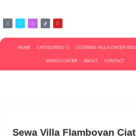
HOME
CATEGORIES
CATERING VILLA CIATER BO
WISATA CIATER
ABOUT
CONTACT
Sewa Villa Flamboyan Ciate