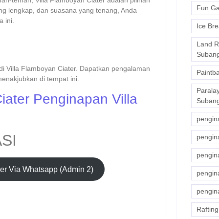
an-teman, Villa Flamboyan Ciater adalah pilihan
Fun Ga
ang lengkap, dan suasana yang tenang, Anda
 ini.
Ice Bre
Land R
Suban
 di Villa Flamboyan Ciater. Dapatkan pengalaman
Paintba
enakjubkan di tempat ini.
Paralay
iater Penginapan Villa
Suban
pengin
SI
pengin
pengin
er Via Whatsapp (Admin 2)
pengin
pengina
Rafting