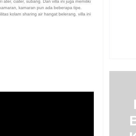
ri ater, ciater, subang. Dan villa ini juga memiliki
Sewa Vil
kamaran, kamaran pun ada beberapa tipe.
Bersama
litas kolam sharing air hangat belerang. villa ini
24/07/2
Sewa Vil
Pondok 
24/07/2