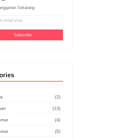
langganan Sekarang
Subscribe
ories
ta
(2)
pan
(13)
Kamar
(4)
Kamar
(5)