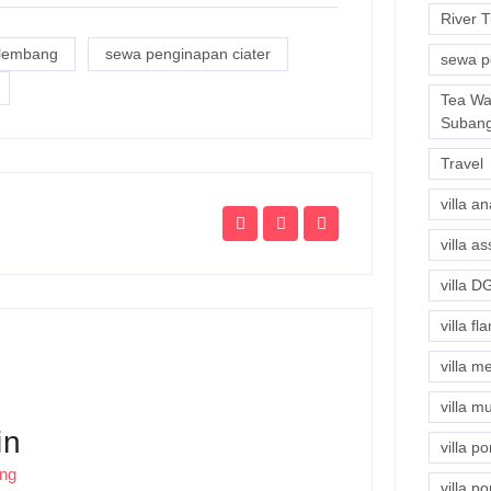
River 
 lembang
sewa penginapan ciater
sewa p
Tea Wa
Suban
Travel
villa a
villa a
villa 
villa f
villa 
villa m
in
villa p
ing
villa p