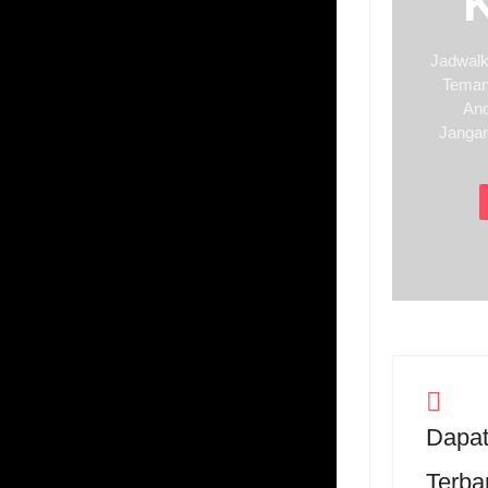
Jadwalk
Teman
And
Jangan
Dapat
Terba