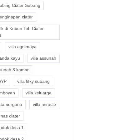
Tubing Ciater Subang
enginapan ciater
lk di Kebun Teh Ciater
g
villa agnimaya
nanda kayu
villa assunah
ssunah 3 kamar
DGYP
villa fifky subang
lamboyan
villa keluarga
metamorgana
villa miracle
unas ciater
ondok desa 1
ondok desa 2