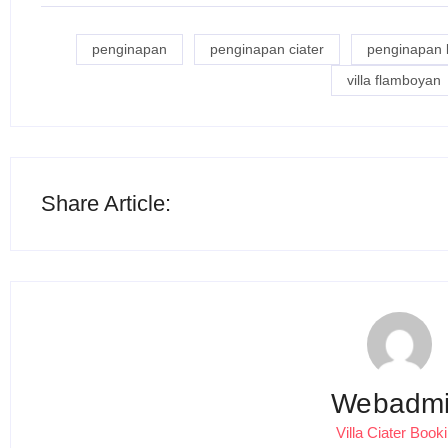
penginapan
penginapan ciater
penginapan
villa flamboyan
Share Article:
Webadm
Villa Ciater Book